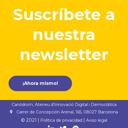
Suscríbete a
nuestra
newsletter
¡Ahora mismo!
Canòdrom, Ateneu d’Innovació Digital i Democràtica
Carrer de Concepción Arenal, 165, 08027 Barcelona
© 2021 |
|
Política de privacidad
Aviso legal